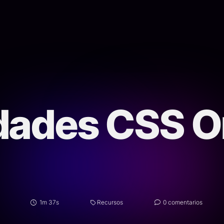
idades CSS O
1m 37s
Recursos
0 comentarios