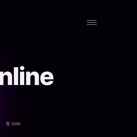
nline
3256