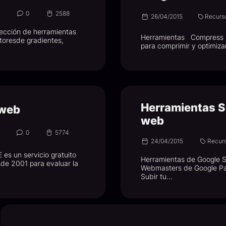
s
0
2588
26/04/2015
Recurs
ección de herramientas
Herramientas Compress pn
toresde gradientes,
para comprimir y optimiza
Herramientas S
 web
web
0
5774
24/04/2015
Recur
es un servicio gratuito
Herramientas de Google S
de 2001 para evaluar la
Webmasters de Google Pa
Subir tu...