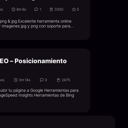
os
6m 6s
1
3350
5
g & jpg Excelente herramienta online
r imagenes jpg y png con soporte para...
EO – Posicionamiento
sos
3m 14s
0
2475
ubir tu página a Google Herramientas para
geSpeed Insights Herramientas de Bing