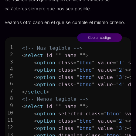
carácteres siempre que nos sea posible.
Veamos otro caso en el que se cumple el mismo criterio.
Copiar código
<!-- Mas legible -->
<
select
id
=
"
"
name
=
"
"
>
<
option
class
=
"
btno
"
value
=
"
1
"
se
<
option
class
=
"
btno
"
value
=
"
2
"
>
</
<
option
class
=
"
btno
"
value
=
"
3
"
>
</
<
option
class
=
"
btno
"
value
=
"
4
"
di
</
select
>
<!-- Menos legible -->
<
select
id
=
"
"
name
=
"
"
>
<
option
selected
class
=
"
btno
"
val
<
option
class
=
"
btno
"
value
=
"
2
"
>
</
<
option
class
=
"
btno
"
value
=
"
3
"
>
</
<
option
disabled
class
=
"
btno
"
val