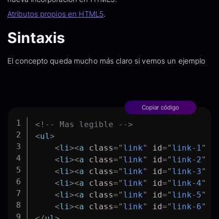
Atributos propios en HTML5
.
Sintaxis
El concepto queda mucho más claro si vemos un ejemplo
Copiar código
<!-- Mas legible -->
<
ul
>
<
li
>
<
a
class
=
"
link
"
id
=
"
link-1
"
h
<
li
>
<
a
class
=
"
link
"
id
=
"
link-2
"
h
<
li
>
<
a
class
=
"
link
"
id
=
"
link-3
"
h
<
li
>
<
a
class
=
"
link
"
id
=
"
link-4
"
h
<
li
>
<
a
class
=
"
link
"
id
=
"
link-5
"
h
<
li
>
<
a
class
=
"
link
"
id
=
"
link-6
"
h
</
ul
>