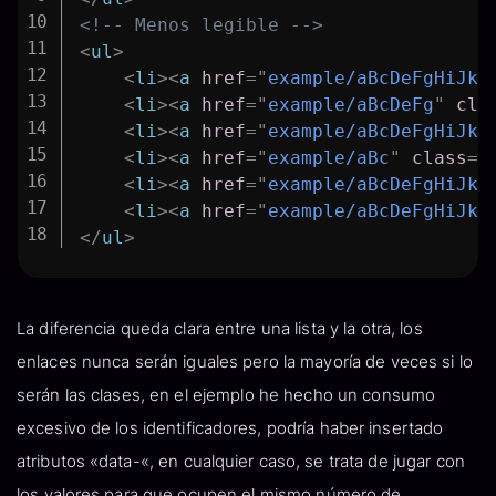
<!-- Menos legible -->
<
ul
>
<
li
>
<
a
href
=
"
example/aBcDeFgHiJkL
<
li
>
<
a
href
=
"
example/aBcDeFg
"
cla
<
li
>
<
a
href
=
"
example/aBcDeFgHiJkL
<
li
>
<
a
href
=
"
example/aBc
"
class
=
"
<
li
>
<
a
href
=
"
example/aBcDeFgHiJk
"
<
li
>
<
a
href
=
"
example/aBcDeFgHiJkL
</
ul
>
La diferencia queda clara entre una lista y la otra, los
enlaces nunca serán iguales pero la mayoría de veces si lo
serán las clases, en el ejemplo he hecho un consumo
excesivo de los identificadores, podría haber insertado
atributos «data-«, en cualquier caso, se trata de jugar con
los valores para que ocupen el mismo número de